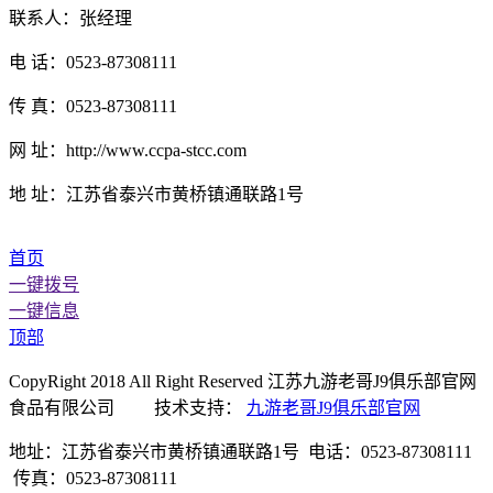
联系人：张经理
电 话：0523-87308111
传 真：0523-87308111
网 址：http://www.ccpa-stcc.com
地 址：江苏省泰兴市黄桥镇通联路1号
首页
一键拨号
一键信息
顶部
CopyRight 2018 All Right Reserved 江苏九游老哥J9俱乐部官网
食品有限公司 技术支持：
九游老哥J9俱乐部官网
地址：江苏省泰兴市黄桥镇通联路1号 电话：0523-87308111
传真：0523-87308111