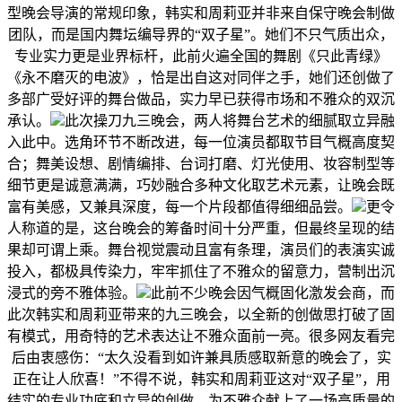
型晚会导演的常规印象，韩实和周莉亚并非来自保守晚会制做
团队，而是国内舞坛编导界的“双子星”。她们不只气质出众，
专业实力更是业界标杆，此前火遍全国的舞剧《只此青绿》
《永不磨灭的电波》，恰是出自这对同伴之手，她们还创做了
多部广受好评的舞台做品，实力早已获得市场和不雅众的双沉
承认。
此次操刀九三晚会，两人将舞台艺术的细腻取立异融
入此中。选角环节不断改进，每一位演员都取节目气概高度契
合；舞美设想、剧情编排、台词打磨、灯光使用、妆容制型等
细节更是诚意满满，巧妙融合多种文化取艺术元素，让晚会既
富有美感，又兼具深度，每一个片段都值得细细品尝。
更令
人称道的是，这台晚会的筹备时间十分严重，但最终呈现的结
果却可谓上乘。舞台视觉震动且富有条理，演员们的表演实诚
投入，都极具传染力，牢牢抓住了不雅众的留意力，营制出沉
浸式的旁不雅体验。
此前不少晚会因气概固化激发会商，而
此次韩实和周莉亚带来的九三晚会，以全新的创做思打破了固
有模式，用奇特的艺术表达让不雅众面前一亮。很多网友看完
后由衷感伤：“太久没看到如许兼具质感取新意的晚会了，实
正在让人欣喜！”不得不说，韩实和周莉亚这对“双子星”，用
结实的专业功底和立异的创做，为不雅众献上了一场高质量的