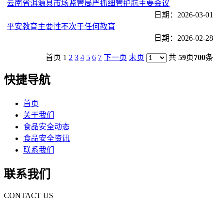
云南省洱源县市场监管局严抓细管护航主要会议
日期：
2026-03-01
平安教育主要性不次于任何教育
日期：
2026-02-28
首页 1
2
3
4
5
6
7
下一页
末页
共
59
页
700
条
快捷导航
首页
关于我们
食品安全动态
食品安全资讯
联系我们
联系我们
CONTACT US