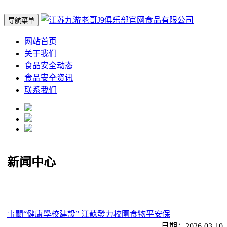
导航菜单
网站首页
关于我们
食品安全动态
食品安全资讯
联系我们
新闻中心
事關“健康學校建設” 江蘇發力校園食物平安保
日期：
2026-03-10