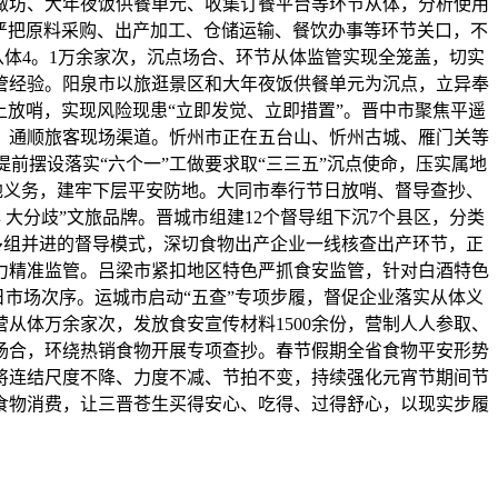
做坊、大年夜饭供餐单元、收集订餐平台等环节从体，分析使用
严把原料采购、出产加工、仓储运输、餐饮办事等环节关口，不
从体4。1万余家次，沉点场合、环节从体监管实现全笼盖，切实
管经验。阳泉市以旅逛景区和大年夜饭供餐单元为沉点，立异奉
上放哨，实现风险现患“立即发觉、立即措置”。晋中市聚焦平遥
，通顺旅客现场渠道。忻州市正在五台山、忻州古城、雁门关等
前摆设落实“六个一”工做要求取“三三五”沉点使命，压实属地
属地义务，建牢下层平安防地。大同市奉行节日放哨、督导查抄、
大分歧”文旅品牌。晋城市组建12个督导组下沉7个县区，分类
、多组并进的督导模式，深切食物出产企业一线核查出产环节，正
力精准监管。吕梁市紧扣地区特色严抓食安监管，针对白酒特色
日市场次序。运城市启动“五查”专项步履，督促企业落实从体义
从体万余家次，发放食安宣传材料1500余份，营制人人参取、
场合，环绕热销食物开展专项查抄。春节假期全省食物平安形势
将连结尺度不降、力度不减、节拍不变，持续强化元宵节期间节
食物消费，让三晋苍生买得安心、吃得、过得舒心，以现实步履
！