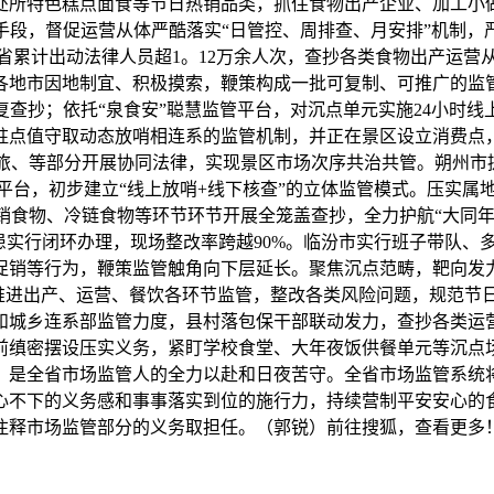
处所特色糕点面食等节日热销品类，抓住食物出产企业、加工小
手段，督促运营从体严酷落实“日管控、周排查、月安排”机制，
累计出动法律人员超1。12万余人次，查抄各类食物出产运营
各地市因地制宜、积极摸索，鞭策构成一批可复制、可推广的监
复查抄；依托“泉食安”聪慧监管平台，对沉点单元实施24小时线
驻点值守取动态放哨相连系的监管机制，并正在景区设立消费点
文旅、等部分开展协同法律，实现景区市场次序共治共管。朔州市提
平台，初步建立“线上放哨+线下核查”的立体监管模式。压实
销食物、冷链食物等环节环节开展全笼盖查抄，全力护航“大同年 
患实行闭环办理，现场整改率跨越90%。临汾市实行班子带队
促销等行为，鞭策监管触角向下层延长。聚焦沉点范畴，靶向发
推进出产、运营、餐饮各环节监管，整改各类风险问题，规范节
城乡连系部监管力度，县村落包保干部联动发力，查抄各类运营
前缜密摆设压实义务，紧盯学校食堂、大年夜饭供餐单元等沉点
，是全省市场监管人的全力以赴和日夜苦守。全省市场监管系统
心不下的义务感和事事落实到位的施行力，持续营制平安安心的
注释市场监管部分的义务取担任。（郭锐）前往搜狐，查看更多