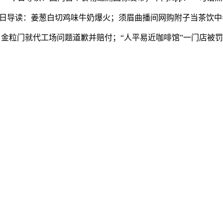
读：姜葱白切鸡味牛奶爆火；须眉曲播间网购附子当茶饮中毒身亡
门就代工场问题道歉并赔付；“人平易近咖啡馆”一门店被罚；出