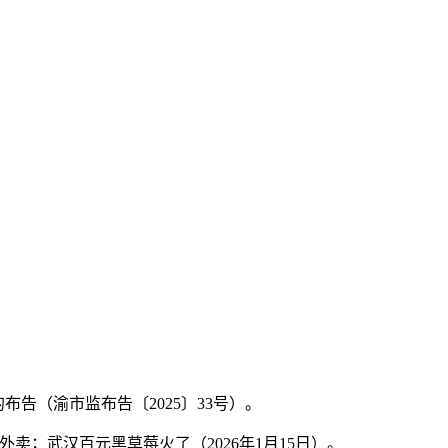
告（渝市监布告〔2025〕33号）。
；武汉百元黑草莓火了（2026年1月15日）。