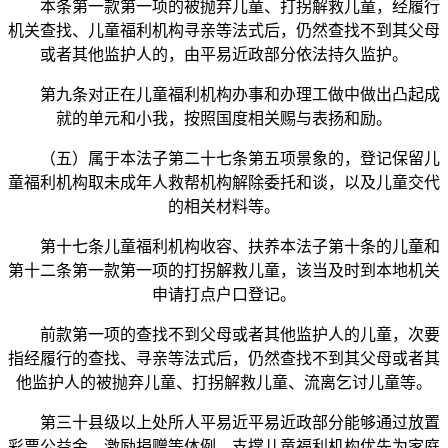
本条第一款第一项的被抛弃儿童、打拐解救儿童，经履行
机关查找、儿童福利机构寻亲等法式后，仍然查找不到其父母
或者其他监护人的，由平易近政部分依法持久监护。
第九条对正在儿童福利机构办事和办理工做中做出凸起成
就的单元和小我，按照国度相关赐与表扬和励。
（五）属于本法子第二十七条第五项景象的，登记保留儿
童福利机构取未成年人救帮机构解除委托和谈，以及儿童交代
的相关材料等。
第十七条儿童福利机构收容、扶养本法子第十条的儿童和
第十二条第一款第一项的打拐解救儿童，该当及时到本地机关
申请打点户口登记。
前款第一项的查找不到父母或者其他监护人的儿童，次要
指经履行的查找、寻亲等法式后，仍然查找不到其父母或者其
他监护人的被抛弃儿童、打拐解救儿童、流离乞讨儿童等。
第三十县级以上处所人平易近平易近政部分能够通过放置
彩票公益金、激励捐赠等体例，支撑儿童福利机构优先为家庭