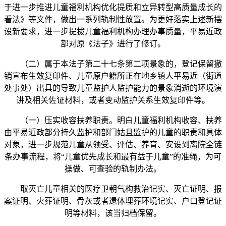
于进一步推进儿童福利机构优化提质和立异转型高质量成长的
看法》等文件，做出一系列轨制性放置。为更好落实上述新摆
设新要求，进一步提拔儿童福利机构办理办事质量，平易近政
部对原《法子》进行了修订。
（二）属于本法子第二十七条第二项景象的，登记保留撤
销宣布生效复印件、儿童原户籍所正在地乡镇人平易近（街道
处事处）出具的导致儿童监护人监护能力的景象消逝的环境演
讲及相关佐证材料，或者变动监护关系生效复印件等。
（一）压实收容扶养职责。明白儿童福利机构收容、扶养
由平易近政部分持久监护和部门姑且监护的儿童的职责和具体
对象，进一步规范儿童从领受、评估、养育、安设到离院全链
条办事流程，将“儿童优先成长和最有益于儿童”的准绳，为可
操做、可查验的轨制办法。
取灭亡儿童相关的医疗卫朝气构救治记实、灭亡证明、报
案证明、火葬证明、骨灰或者遗体埋葬环境记实、户口登记证
明等材料，该当归档保留。