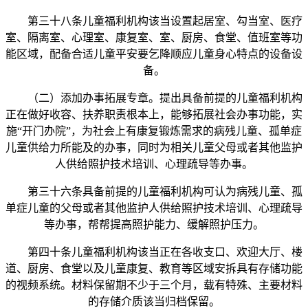
第三十八条儿童福利机构该当设置起居室、勾当室、医疗
室、隔离室、心理室、康复室、室、厨房、食堂、值班室等功
能区域，配备合适儿童平安要乞降顺应儿童身心特点的设备设
备。
（二）添加办事拓展专章。提出具备前提的儿童福利机构
正在做好收容、扶养职责根本上，能够拓展社会办事功能，实
施“开门办院”，为社会上有康复锻炼需求的病残儿童、孤单症
儿童供给力所能及的办事，同时为相关儿童父母或者其他监护
人供给照护技术培训、心理疏导等办事。
第三十六条具备前提的儿童福利机构可认为病残儿童、孤
单症儿童的父母或者其他监护人供给照护技术培训、心理疏导
等办事，帮帮提高照护能力、缓解照护压力。
第四十条儿童福利机构该当正在各收支口、欢迎大厅、楼
道、厨房、食堂以及儿童康复、教育等区域安拆具有存储功能
的视频系统。材料保留期不少于三个月，载有特殊、主要材料
的存储介质该当归档保留。