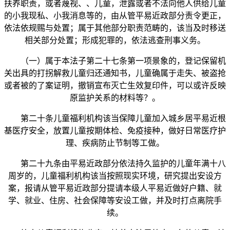
扶养职责，或者蔑视、、儿童，泄露或者不法向他人供给儿童
的小我现私、小我消息等的，由从管平易近政部分责令更正，
依法依规赐与处置；属于其他部分职责范畴的，该当及时移送
相关部分处置；形成犯罪的，依法逃查刑事义务。
（一）属于本法子第二十七条第一项景象的，登记保留机
关出具的打拐解救儿童归还通知书，儿童确属于走失、被盗抢
或者被的了案证明，撤销宣布灭亡生效复印件，可以或许反映
原监护关系的材料等？。
第二十条儿童福利机构该当保障儿童加入城乡居平易近根
基医疗安全，放置儿童按期体检、免疫接种，做好日常医疗护
理、疾病防止节制等工做。
第二十九条由平易近政部分依法持久监护的儿童年满十八
周岁的，儿童福利机构该当按照现实环境，研究提出安设方
案，报请从管平易近政部分提请本级人平易近做好户籍、就
学、就业、住房、社会保障等安设工做，并及时打点离院手
续。