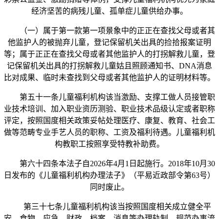
经济坚苦的病残儿童、孤单症儿童供给办事。
（一）属于第一款第一项景象中的正正在查找父母或者其
他监护人的被抛弃儿童，登记保留机关出具的捡拾报案证明
等；属于正正在查找父母或者其他监护人的打拐解救儿童，登
记保留机关出具的打拐解救儿童姑且照顾通知书、DNA消息
比对成果、临时未查找到父母或者其他监护人的证明材料等。
第五十一条儿童福利机构该当激励、支撑工做人员接管职
业技术培训、加入职业资历测验、职业技术品级认定或者职称
评定，按照国度相关政策妥帖处理医疗、康复、教育、社会工
做等范畴专业手艺人员的职称、工资及福利待遇。儿童福利机
构教职工按照享受特教补助费。
第六十四条本法子自2026年4月1日起施行。2018年10月30
日发布的《儿童福利机构办理法子》（平易近政部令第63号）
同时废止。
第三十七条儿童福利机构该当按照国度相关成立健全平
安、食物、应急、财政、档案、消息等办理轨制，规范办事流