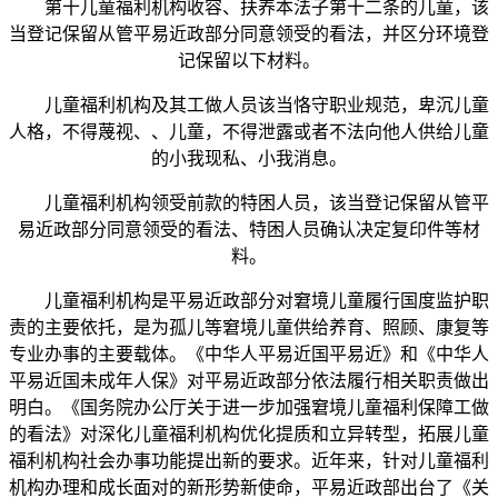
第十儿童福利机构收容、扶养本法子第十二条的儿童，该
当登记保留从管平易近政部分同意领受的看法，并区分环境登
记保留以下材料。
儿童福利机构及其工做人员该当恪守职业规范，卑沉儿童
人格，不得蔑视、、儿童，不得泄露或者不法向他人供给儿童
的小我现私、小我消息。
儿童福利机构领受前款的特困人员，该当登记保留从管平
易近政部分同意领受的看法、特困人员确认决定复印件等材
料。
儿童福利机构是平易近政部分对窘境儿童履行国度监护职
责的主要依托，是为孤儿等窘境儿童供给养育、照顾、康复等
专业办事的主要载体。《中华人平易近国平易近》和《中华人
平易近国未成年人保》对平易近政部分依法履行相关职责做出
明白。《国务院办公厅关于进一步加强窘境儿童福利保障工做
的看法》对深化儿童福利机构优化提质和立异转型，拓展儿童
福利机构社会办事功能提出新的要求。近年来，针对儿童福利
机构办理和成长面对的新形势新使命，平易近政部出台了《关