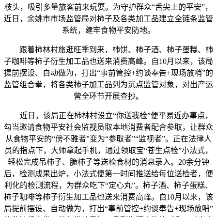
枝头，吸引多量旅客前来玩耍。为守护群众“舌尖上的平安”，
近日，余姚市市场监管局对柿子及各类加工品建立全链条监管
系统，建牢食物平安防地。
跟着柿林村旅逛旺季到来，柿饼、柿子酒、柿子蛋糕、柿
子咖啡等柿子衍生加工品也送来消费高峰。自10月以来，该局
提前摆设、自动做为，打出“事前管控+约谈奉告+现场放哨”的
监管组合拳，将各类柿子加工品列为沉点监管对象，对出产运
营全环节开展查抄。
近日，该局正在柿林村设立“你送我检”便平易近办事点，
勾当邀请食物平安社会监视员取本地消费者配合参取，让群众
从食物平安的“傍不雅者”变为“参取者”“监视者”。正在法律人
员的指点下，大师拿起手机，通过领取宝“苍生点检”小法式，
轻松完成吊柿子、脆柿子等送检食材的消息录入。20余分钟
后，检测成果出炉，小法式便第一时间推送给每位送检者，便
利化的检测流程，为群众吃下“定心丸”。柿子酒、柿子蛋糕、
柿子咖啡等柿子衍生加工品也送来消费高峰。自10月以来，该
局提前摆设、自动做为，打出“事前管控+约谈奉告+现场放哨”