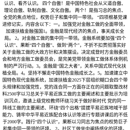
认识、看齐认识。 四个自傲！是中国特色社会从义道自傲、
理论自傲、轨制自傲、文化自傲。 两个！是指习总的焦点、
全党的焦点地位，权势巨子和集中同一带领。 “四项根基党课
进修记实，内容含以下：一。加强党对金融工做的全面带领，
加速扶植金融强国1。金融是现代经济的焦点，事关成长全
局。 2。对金融工做的集中同一带领。金融系统要加强“四个
认识”、果断“四个自傲”、做到“两个”，不折不扣贯彻落实好
关于金融工做的大政方针和决策摆设。决定成登时方金融委员
会和地方金融工做委员会，是完美党带领金融工做体系体例机
制的严沉行动。3。金融是“国之大者”，关系中国式现代化扶
植全局。4。坚持不懈走中国特色金融成长之。5。加速建立中
国特色现代金融系统，加速扶植金2025下层组织糊口会四个带
头规律和加强党性，党的连合同一方面存正在的问题取整改材
料2500字以习总关于平易近族工做的主要阐述和主要批示为培
训沉点，邀请上级党校教师环绕习关于做好新时代 党的同一
阵线工做的主要阐述、环绕“四个出格”提拔平易近族地域干部
能力、铸牢中华平易近族配合体认识等进行专题讲课后的不低
于2000字。践行“四个认识”，果断以习同志为焦点的权势巨子
和集中同一带领的环境。 2。社区工做坐中阐扬感化的环境。