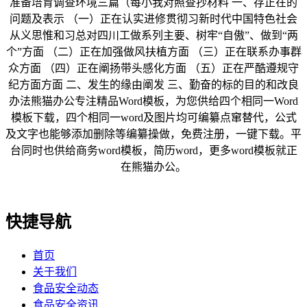
准备培育调查环境三篇（每小我对照查抄材料 一、存正在的
问题及表示 （一）正在认实进修贯彻习新时代中国特色社会
从义思惟和习总对四川工做系列主要、树牢“自傲”、做到“两
个”方面 （二）正在加强做风扶植方面 （三）正在联系办事群
众方面 （四）正在阐扬带头感化方面 （五）正在严酷遵规守
纪方面方面 二、发生的缘由阐发 三、勤奋的标的目的和改良
办法熊猫办公专注精品Word模板，为您供给四个相同一Word
模板下载，四个相同一word及图片均可编纂点窜替代，公式
及文字也能够添加删除等编纂操做，免费注册，一键下载。平
台同时也供给商务word模板，简历word，更多word模板就正
在熊猫办公。
快捷导航
首页
关于我们
食品安全动态
食品安全资讯