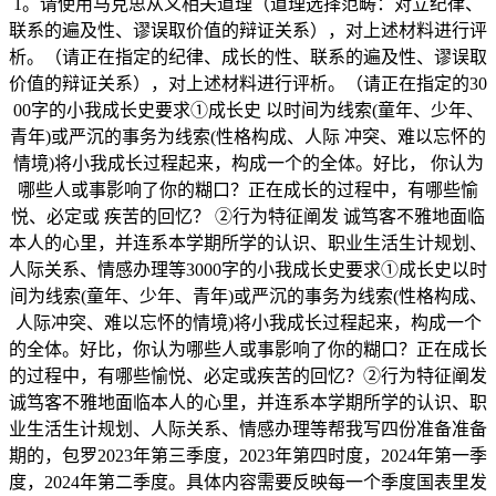
1。请使用马克思从义相关道理（道理选择范畴：对立纪律、
联系的遍及性、谬误取价值的辩证关系），对上述材料进行评
析。（请正在指定的纪律、成长的性、联系的遍及性、谬误取
价值的辩证关系），对上述材料进行评析。（请正在指定的30
00字的小我成长史要求①成长史 以时间为线索(童年、少年、
青年)或严沉的事务为线索(性格构成、人际 冲突、难以忘怀的
情境)将小我成长过程起来，构成一个的全体。好比， 你认为
哪些人或事影响了你的糊口？正在成长的过程中，有哪些愉
悦、必定或 疾苦的回忆？ ②行为特征阐发 诚笃客不雅地面临
本人的心里，并连系本学期所学的认识、职业生活生计规划、
人际关系、情感办理等3000字的小我成长史要求①成长史以时
间为线索(童年、少年、青年)或严沉的事务为线索(性格构成、
人际冲突、难以忘怀的情境)将小我成长过程起来，构成一个
的全体。好比，你认为哪些人或事影响了你的糊口？正在成长
的过程中，有哪些愉悦、必定或疾苦的回忆？②行为特征阐发
诚笃客不雅地面临本人的心里，并连系本学期所学的认识、职
业生活生计规划、人际关系、情感办理等帮我写四份准备准备
期的，包罗2023年第三季度，2023年第四时度，2024年第一季
度，2024年第二季度。具体内容需要反映每一个季度国表里发