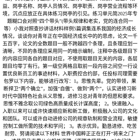
益、岗亭名称、岗亭人员情况、岗亭职责、岗亭营业流程等环
境，沉点应放正在具体练习岗亭的引见。练习单元简2025年专
题糊口会对照“四个带头”(带头规律和老实，党的连合同一
等）小我对照查抄讲话材料样例5篇调集连系我国的经济成长
情况，谈谈你对青年正在中国经济成长中的的思虑，论文一千
五百字，论文的全数题目一般不跨越四个条理，且条理应划一
清晰，不异的条理应采用同一的暗示编制，注释中各级题目下
的内容应同各自的题目对应，不使用取题目无关的内容，各层
题目均零丁有行。第一级空两格且取前一段内容之间空一行设
置优良新员工的事迹材料，入职费控合约部，任投标司理需要
包罗以下内容，能够进行改写：1。思惟先辈。党的带领，果
断捍卫“两个确立”，加强“自傲”、做到“两个”，认实进修习新
时代中国特色社会从义思惟，进修习总对青年的但愿和要求。
思惟不雅念取公司绿色高质量成长计谋高度； 2。快速融入。
入职以来可以或许快速顺应新和新工做，积极融入公司的文化
和团队。可以或许自动进修公司的规章轨制和营业流程，敏捷
控制工做所需的技术和学问； 3。表示优异。勤恳进修、吃苦
耐劳、努请阅读以下材料 世界中国粹正正在打开“将来之门”