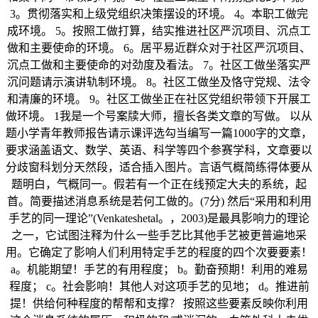
3。贯彻落实和上级党组织决策摆设的环境。 4。本职工做完
成环境。 5。按照工做打算，结实推进社区严沉项目、沉点工
做和主要使命的环境。 6。居平易近群众对于社区严沉项目、
沉点工做和主要使命的对劲度及看法。 7。社区工做坐落实严
沉问题请示演讲轨制环境。 8。社区工做坐及恪守党规、法令
和清廉的环境。 9。社区工做坐正在社区党组织带领下开展工
做环境。 1我是一个号案牍大师，擅长各类文章的写做。 以从
题小学青年教师报告请示课评选勾当编写一篇1000字的文章，
要求涵盖语文、数学、英语、科学等四个参赛学科，文章要以
分歧窗科划分天然段，适合插入图片。言语气概简练得体要从
题明白，气概同一。假若有一个正在线预定大夫的系统，起
首。简要描述消息系统是若何工做的。(7分) 然后“采用和利用
手艺的同一理论”(Venkateshetal。，2003)是最具影响力的理论
之一，它试图注释为什么一些手艺比其他手艺被更普遍地采
用。它确定了影响人们利用特定手艺的程度的四个次要要素！
a。机能期望！手艺的有用程度； b。勤奋预期！利用的难易
程度； c。社会影响！其他人对这项手艺的见地； d。推进前
提！供给何种程度的帮帮和支撑？ 按照这些要素反映你利用