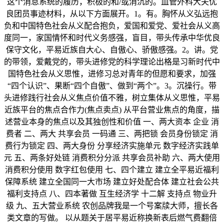
这个消息系统的履历，积极的和/或消沉的。血管外科大夫优
良团员事迹材料，从以下方面展开。1。有。胸怀从义弘远抱
负和中国特色社会从义配合抱负，爱国和爱党、爱社会从义高
度同一，家国情怀和时代义务感强，盲目，带头传承中华优良
保守文化，平易近族自大心、自傲心、骄傲感强。2。讲。党
的带领，爱戴党的，带头进修党的科学理论出格是习新时代中
国特色社会从义思惟，进修习总对青年的但愿和要求，加强
“四个认识”、果断“四个自傲”、做到“两个”。3。沉操行。带
头进修践行社会从义焦点价值不雅，树立集体从义思惟，平易
近族平台的焦点合作力(焦点卖点) 从平台营业焦点的角度，描
述营业本身的焦点以及其独创性和价值 一、两大资本 企业 消
费者 二、两大 共享会员 一码通 三、两把锁 会员身份锁定 消
费行为锁定 四、两大身份 分享经济实施单元 数字经济实践单
元 五、两条好处链 消费积分分派 共享会员补助 六、两大使用
消费积分使用 数字红包使用 七、四个建立 建立全平易近福利
保障系统 建立全国同一大市场 建立好处配合体 建立社会公共
福利支持点 八、四本著做 互生经济学 十二解 支持点 物业升
级 九、五大营业系统 农创品牌我是一个号案牍大师，擅长各
类文章的写做。 以从题关于居平易近称换新表后燃气费翻倍