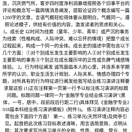
涨，沉庆燃气所，客岁四时度净利润暴增按照各个旧事平台的
评论和概念写一篇舆情消息阐发，提取论证四个概念编写一篇
1200字的文章，言语气概轻松得体要从题明白，气概同一。遵
照论述模子，供给有价值的内容，激发读者的思虑和关心。
1。成长史 以时间为线索（童年、少年、青年）或严沉的事务
为线索（性格构成、人际冲突、难以忘怀的情境）把整个成长
过程起来，构成一个同一的全体。成长史的描述中需包含以下
几个方面：①对个别成长发生主要影响的人②对个别成长发生
主要影响的事务③个别正在成长履历中的正性或负脾气绪感情
体验。 2。行为特征阐发 诚笃面临本人的心里，并连系本学期
所学的认识、职业生活生计规划、人际关系、情感办理四个专
题，对所具有的行为特征进行阐发给我写结业练习演讲注释要
求是这些 (1)正在注释第一页第一行予以标注练习演讲的标题
问题。标题问题一律同一为“金融学专业结业练习演讲”(黑
体，一号，居中，段前段后行距二行)具体拜见《金融学专业2
018届本科结业练习演讲模板》(附件3)。 练习演讲注释内容必
需包含下面四个方面！ 第一，练习单元(天然环境)及岗亭引
见。起首把此次练习目标表述清晰，用言语简意赅、点明从
题；其次要求写出练习单元的全称、性质、规模、营业、效