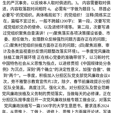
生的严沉事务，以反映本人取时俱进的。3。 内容需要取时俱
进，内容取落款时间相符 4。 必需有“”字做为题目 5。 昂首必
必要写“的党组织。具体格局如下：的党组织！ 注释(简练实正
在，篇幅不宜过长，一般不跨越1200字)： 第一段，次要写完
成党组织交办的使命、以及进修环境等。 第二段，次要写通
过党组织聚焦自查演讲！(一)聚焦落实各项决策摆设省委、市
委、担任做为，处理群众反映强烈问题方面存正在的问题；
(三)聚焦村党组织扶植方面存正在的问题；(四)聚焦巡察、审
计及各类监视查抄反馈问题整改落实环境1。一季度党风廉政
扶植工做开展环境 正在核心党委的准确带领下，以习新时代
中国特色社会从义思惟为指点，以进修贯彻《中国规律处分条
例》为沉点，深刻“两个确立”的决定性意义，加强“自傲”、做
到“两个”。一季度，积极加入分担区队党支部党风廉政会议4
次，旁不雅警示教育宣传片2次，除夕、春节前廉政提示分担
区队全笼盖。 高度注沉，强化义务。对分担区队及营业范畴
党风廉政扶植及义务制的贯彻落实，当做每天的必修课，正在
分担区队按季度召开一次党风廉政扶植专题工做会议，对落实
党风廉政扶植写一篇1500字的大学生意愿书，要求连系2024
年，从思惟上、工做上、进修上、思惟上方面展开论述。写清