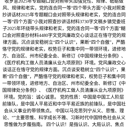
收罗意2025年专题糊口会对照带头加强党性、规律、砥砺做
风、规律和老实，党的连合同一等“四个带头方面”小我对照查
抄讲话材2025年专题糊口会对照带头规律和老实，党的连合同
一等“四个方面”小我对照查抄讲话材料3730字文稿乡镇党委班
子2025年环绕带头规律和老实，党的连合同一等“四个方面”糊
口会对照查抄材料4480字文党风廉政交心谈话正在恪守党的规
律方面。沉点谈安稳树立“四个认识”，果断“四个自傲”，严酷
恪守党的规律和老实，权势巨子和集中同一带领环境，进修地
方、自治区、州市纪委全会、新修订《中国规律处分条例》、
《医疗机构工做人员清廉从业九项原则》环境。党风廉政交心
谈话正在恪守党的规律方面。沉点谈安稳树立“四个认识”，果
断“四个自傲”，严酷恪守党的规律和老实，权势巨子和集中同
一带领环境，进修地方、自治区、州市纪委全会、新修订《中
国规律处分条例》、《医疗机构工做人员清廉从业九项原则》
环境。党的旨：诚心诚意。 党的性质：中国是中国工人阶层
前锋队，是中国人平易近和中华平易近族的前锋队，是中国社
会从义事业的带领焦点。 中国以马克思列宁从义、思惟、理
论、“”主要思惟、科学成长不雅、习新时代中国特色社会从义
思惟做为步履指南。 四个认识！是指认识、大局认识、焦点