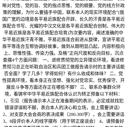
晰对党性、党的旨、党的指点思惟、党的纲要、党的线方针政
策的理解，为什么要插手中国，联系本人的现实环境配合”(我
国广宽的边境是各平易近族配合开辟、长久的汗青是各平易近
族配合书写、光耀的中汉文化是各平易近族配合创制、伟大的
平易近族是各平易近族配合培育)为次要内容，阐述准确的中
华平易近族汗青不雅，平易近族连合前进从旋律，宣讲平易近
族平等连合互帮协调好故事，做到从题明显凸起，内容积极向
上、思惟性强、传染力强。及格”正向尺度和反向目标，沉点
查摆4个方面问题： 一、进修贯彻党的立异理论环境，看进修
贯彻习总正在听取自治区和兵团工做报告请示时的主要讲话能
否全面？学了几多？学得如何？有什么收成和体味？ 二、党
性提高环境，看本身正在坚想、强化对党忠实、优秀保守、开
展反斗争等方面还存正在哪些不脚？ 三、联系办事群众环
境，看铸牢中华平易近族配合体认识为转正预备以下材料：
1、引见（报告请示本人正在准备期间的表示，必定成就找犯
错误谬误和不脚，表白本人的决心和立场，会上需要讲话）
2、对支部大会会商的表决成果（200-300字），会上需要讲话
3、8段评价本人的线字摆布（用于转正座谈会） 4、请预备好