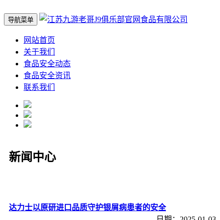
导航菜单
网站首页
关于我们
食品安全动态
食品安全资讯
联系我们
新闻中心
达力士以原研进口品质守护银屑病患者的安全
日期：
2025-01-03