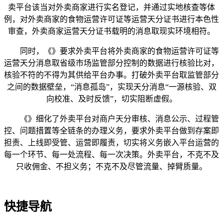
卖平台该当对外卖商家进行实名登记，并通过实地核查等体
例，对外卖商家的食物运营许可证等运营天分证书进行本色性
审查，外卖商家运营天分证书载明的消息取现实环境相符。
同时，《》要求外卖平台将外卖商家的食物运营许可证等
运营天分消息取省级市场监管部分控制的数据进行核验比对，
核验不符的不得为其供给平台办事。打破外卖平台取监管部分
之间的数据壁垒，“消息孤岛”，实现天分消息“一源核验、双
向校准、及时反馈”，切实阻断虚假。
《》细化了外卖平台对商户天分审核、消息公示、过程管
控、问题措置等全链条的办理义务，要求外卖平台做到存案即
担责、上线即受管、运营即履责，切实将义务嵌入平台运营的
每一个环节、每一处流程、每一次决策。外卖平台，不克不及
只收佣金、不担义务；不克不及尽管流量、掉臂质量。
快捷导航