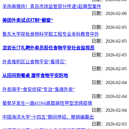
羊肉串猪肉！青岛市场监管部分传递5起典型案件
日期：
2026-02-06
美团外卖试点打制“橱窗”
日期：
2026-02-05
鲁东大学获批食物科学取工程专业本科教育中外
日期：
2026-02-05
龙岩长汀礼聘外卖员担任食物平安社会监视员
日期：
2026-02-05
外卖堆积区让食物平安“看得见”
日期：
2026-02-05
从田间到餐桌 建牢食物平安防地
日期：
2026-02-04
外卖骑手“食安侦探”专治“鬼魂外卖”
日期：
2026-02-04
葡萄牙发生一路H5N6高致病性甲型流感疫情
日期：
2026-02-04
中国海洋大学“十四五”期间停招、撤销编纂出
日期：
2026-02-03