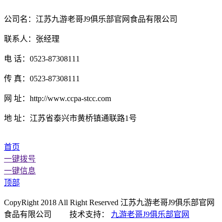
公司名：江苏九游老哥J9俱乐部官网食品有限公司
联系人：张经理
电 话：0523-87308111
传 真：0523-87308111
网 址：http://www.ccpa-stcc.com
地 址：江苏省泰兴市黄桥镇通联路1号
首页
一键拨号
一键信息
顶部
CopyRight 2018 All Right Reserved 江苏九游老哥J9俱乐部官网
食品有限公司 技术支持：
九游老哥J9俱乐部官网