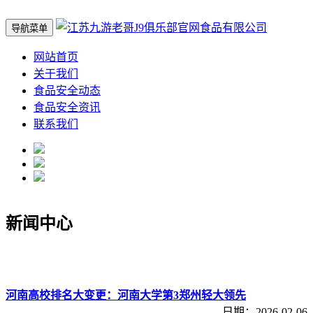
导航菜单
网站首页
关于我们
食品安全动态
食品安全资讯
联系我们
新闻中心
河南高校排名大变更：河南大学第3郑州轻大领先
日期：
2026-02-06